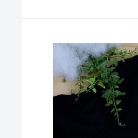
Un
Voyage
Inspirant
avec
Mes
Amies