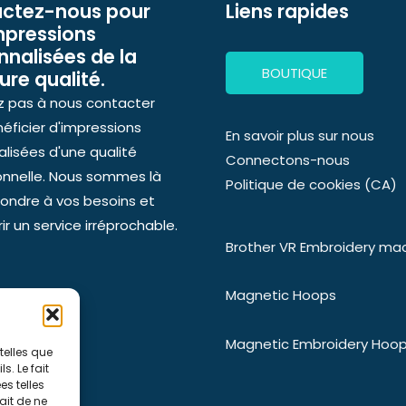
ctez-nous pour
Liens rapides
mpressions
nnalisées de la
BOUTIQUE
ure qualité.
z pas à nous contacter
éficier d'impressions
En savoir plus sur nous
lisées d'une qualité
Connectons-nous
onnelle. Nous sommes là
Politique de cookies (CA)
ondre à vos besoins et
ir un service irréprochable.
Brother VR Embroidery ma
Magnetic Hoops
Magnetic Embroidery Hoo
telles que
. Le fait
s telles
ait de ne