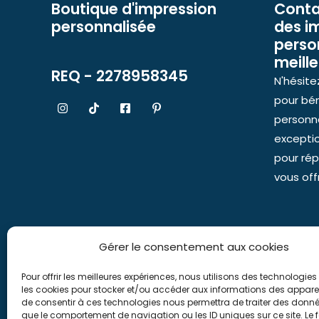
Boutique d'impression
Conta
personnalisée
des i
perso
meille
REQ - 2278958345
N'hésite
pour bén
personna
excepti
pour rép
vous offr
Gérer le consentement aux cookies
Pour offrir les meilleures expériences, nous utilisons des technologies 
les cookies pour stocker et/ou accéder aux informations des appareils
de consentir à ces technologies nous permettra de traiter des donnée
que le comportement de navigation ou les ID uniques sur ce site. Le f