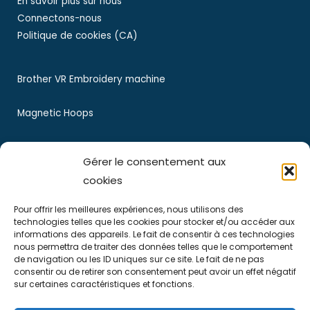
En savoir plus sur nous
Connectons-nous
Politique de cookies (CA)
Brother VR Embroidery machine
Magnetic Hoops
Magnetic Embroidery Hoops
Gérer le consentement aux
cookies
Liens importants
Pour offrir les meilleures expériences, nous utilisons des
technologies telles que les cookies pour stocker et/ou accéder aux
Politique de confidentialité
informations des appareils. Le fait de consentir à ces technologies
Détails d’Expédition
nous permettra de traiter des données telles que le comportement
de navigation ou les ID uniques sur ce site. Le fait de ne pas
Termes et Conditions
consentir ou de retirer son consentement peut avoir un effet négatif
Politique de remboursement et de retour
sur certaines caractéristiques et fonctions.