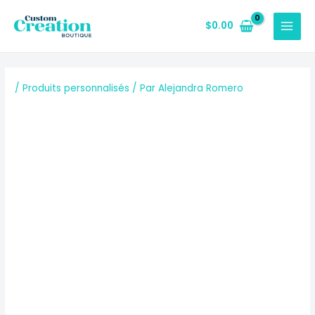
Aller
Navigation
MAIN
au
des
$
0.00
MENU
contenu
articles
/
Produits personnalisés
/ Par
Alejandra Romero